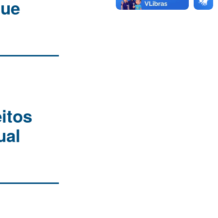
que
itos
ual