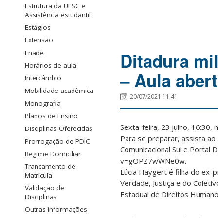
Estrutura da UFSC e
Assistência estudantil
Estágios
Extensão
Enade
Ditadura mil
Horários de aula
– Aula aber
Intercâmbio
Mobilidade acadêmica
20/07/2021 11:41
Monografia
Planos de Ensino
Sexta-feira, 23 julho, 16:30
Disciplinas Oferecidas
Para se preparar, assista a
Prorrogação de PDIC
Comunicacional Sul e Portal
Regime Domiciliar
v=gOPZ7wWNe0w.
Trancamento de
Lúcia Haygert é filha do ex
Matrícula
Verdade, Justiça e do Coleti
Validação de
Estadual de Direitos Humanos
Disciplinas
Outras informações