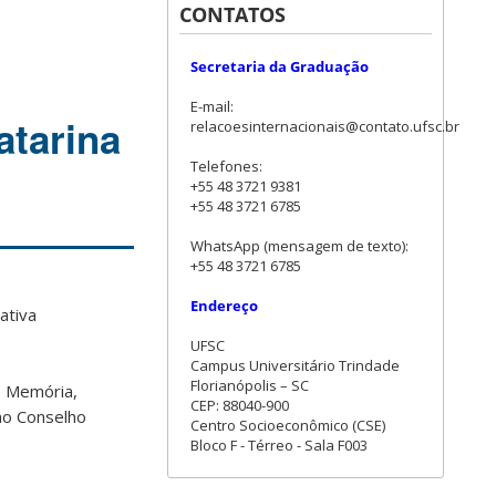
CONTATOS
Secretaria da Graduação
E-mail:
atarina
relacoesinternacionais@contato.ufsc.br
Telefones:
+55 48 3721 9381
+55 48 3721 6785
WhatsApp (mensagem de texto):
+55 48 3721 6785
Endereço
ativa
UFSC
Campus Universitário Trindade
Florianópolis – SC
e Memória,
CEP: 88040-900
no Conselho
Centro Socioeconômico (CSE)
Bloco F - Térreo - Sala F003