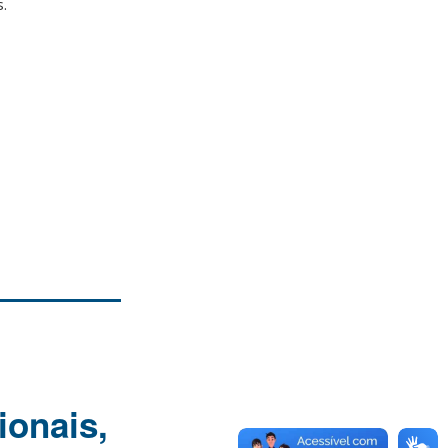
.
onais,