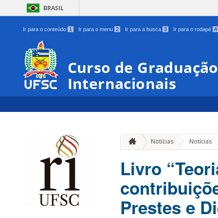
BRASIL
Ir para o conteúdo
1
Ir para o menu
2
Ir para a busca
3
Ir para o rodapé
4
Curso de Graduação
Internacionais
Notícias
Notícias
Livro “Teori
contribuiçõ
Prestes e D