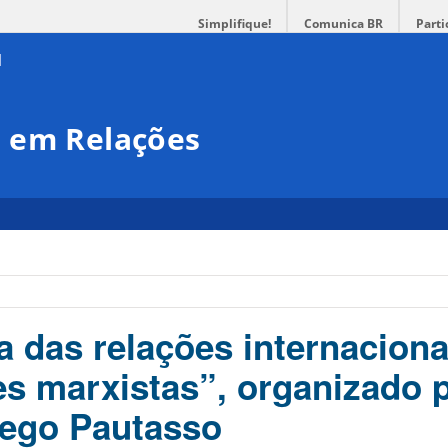
Simplifique!
Comunica BR
Parti
 em Relações
a das relações internaciona
es marxistas”, organizado 
iego Pautasso