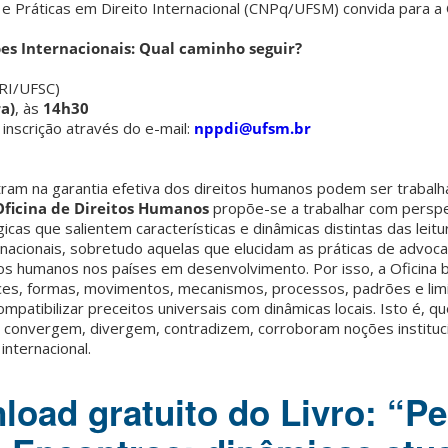
e Práticas em Direito Internacional (CNPq/UFSM) convida para 
es Internacionais: Qual caminho seguir?
RI/UFSC)
a)
, às
14h30
 inscrição através do e-mail:
nppdi@ufsm.br
ram na garantia efetiva dos direitos humanos podem ser trabalha
Oficina de Direitos Humanos
propõe-se a trabalhar com perspe
as que salientem características e dinâmicas distintas das leitur
nacionais, sobretudo aquelas que elucidam as práticas de advoca
tos humanos nos países em desenvolvimento. Por isso, a Oficina 
ces, formas, movimentos, mecanismos, processos, padrões e lim
patibilizar preceitos universais com dinâmicas locais. Isto é, qu
s convergem, divergem, contradizem, corroboram noções instituc
internacional.
load gratuito do Livro: “P