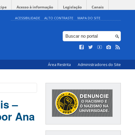
cipe
Acesso à informação
Legislação
Canais
ACESSIBILIDADE
ALTO CONTRASTE
MAPA DO SITE
Área Restrita
Administradores do Site
is –
por Ana