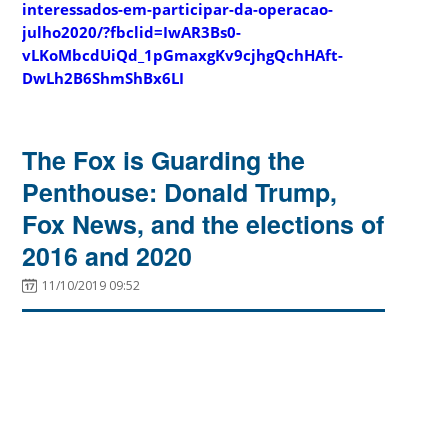
interessados-em-participar-da-operacao-
julho2020/?fbclid=IwAR3Bs0-
vLKoMbcdUiQd_1pGmaxgKv9cjhgQchHAft-
DwLh2B6ShmShBx6LI
The Fox is Guarding the
Penthouse: Donald Trump,
Fox News, and the elections of
2016 and 2020
11/10/2019 09:52