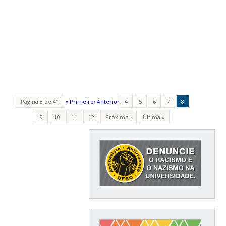
Página 8 de 41
« Primeiro
‹ Anterior
4
5
6
7
8
9
10
11
12
Próximo ›
Última »