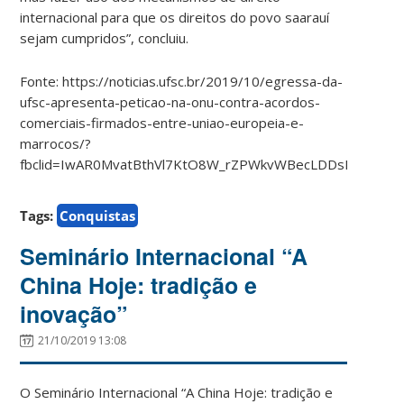
internacional para que os direitos do povo saarauí
sejam cumpridos”, concluiu.
Fonte: https://noticias.ufsc.br/2019/10/egressa-da-
ufsc-apresenta-peticao-na-onu-contra-acordos-
comerciais-firmados-entre-uniao-europeia-e-
marrocos/?
fbclid=IwAR0MvatBthVl7KtO8W_rZPWkvWBecLDDsLRHfdyd
Tags:
Conquistas
Seminário Internacional “A
China Hoje: tradição e
inovação”
21/10/2019 13:08
O Seminário Internacional “A China Hoje: tradição e