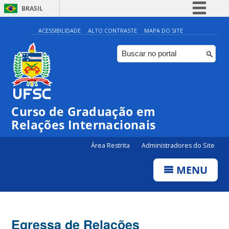
BRASIL
Simplifique!
ACESSIBILIDADE
ALTO CONTRASTE
MAPA DO SITE
Comunica BR
Participe
Acesso à informação
Legislação
Curso de Graduação em
Canais
Relações Internacionais
Área Restrita
Administradores do Site
MENU
Egressa de Relações